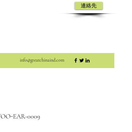
連絡先
info@greatchinaind.com
| WOO-EAR-0009