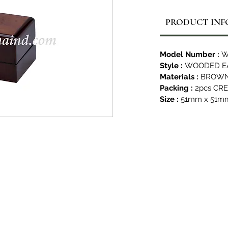
PRODUCT INF
Model Number :
W
Style :
WOODED E
Materials :
BROWN
Packing :
2pcs CR
Size :
51mm x 51mm