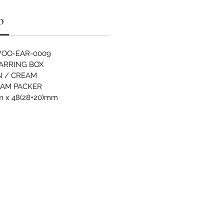
O
OO-EAR-0009
ARRING BOX
 / CREAM
EAM PACKER
 x 48(28+20)mm