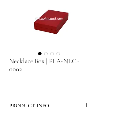
Necklace Box | PLA-NEC-
0002
PRODUCT INFO
Model Number :
PLA-NEC-0002
Style :
PLASTIC NECKLACE BOX 24
Materials :
WHITE TIPU