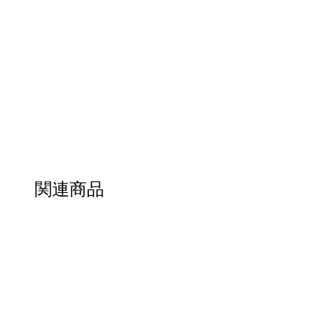
Packing :
2pcs RED PACKERS
Size :
110mm x 156mm x 33mm
関連商品