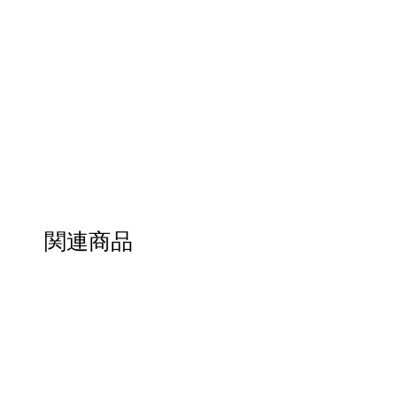
Materials :
CHINA DARK GREY
NUBA SIT29923 / DARK GREY
ULTRASUEDE COL. 163
Packing :
WHITE SLEEVE
Size :
70mm x 70mm x 43mm
関連商品